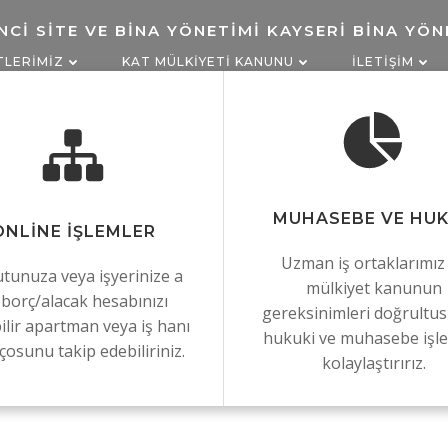
TLERIMIZ
KAT MÜLKIYETI KANUNU
İLETIŞIM
Posts in site
MUHASEBE VE HU
ONLINE IŞLEMLER
Uzman iş ortaklarımız 
tunuza veya işyerinize a
mülkiyet kanunun
t borç/alacak hesabınızı
gereksinimleri doğrultu
ilir apartman veya iş hanı
hukuki ve muhasebe işler
çosunu takip edebiliriniz.
kolaylaştırırız.