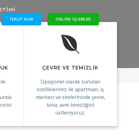
TEKLIF ALIN
ONLINE IŞLEMLER
KUK
ÇEVRE VE TEMİZLİK
ile
Opsiyonel olarak sunulan
özelliklerimiz ile apartman, iş
sunda
merkezi ve sitelerinizde çevre,
inizi
bina, avm temizliğini
üstleniyoruz.