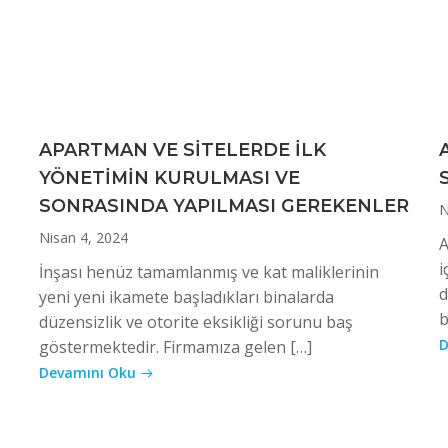
APARTMAN VE SİTELERDE İLK
YÖNETİMİN KURULMASI VE
SONRASINDA YAPILMASI GEREKENLER
N
Nisan 4, 2024
A
i
İnşası henüz tamamlanmış ve kat maliklerinin
d
yeni yeni ikamete başladıkları binalarda
b
düzensizlik ve otorite eksikliği sorunu baş
D
göstermektedir. Firmamıza gelen […]
Devamını Oku