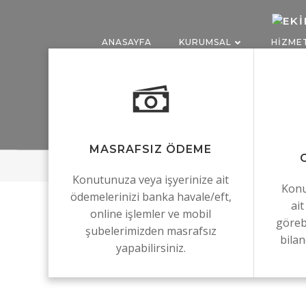
İçeriğe
geç
ANASAYFA
KURUMSAL
HIZME
MASRAFSIZ ÖDEME
Konutunuza veya işyerinize ait
Konu
ödemelerinizi banka havale/eft,
ai
online işlemler ve mobil
göreb
şubelerimizden masrafsız
bilan
yapabilirsiniz.