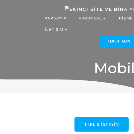
İçeriğe
geç
ANASAYFA
KURUMSAL
HIZME
İLETIŞIM
TEKLIF ALIN
Mobil
TEKLIS ISTEYIN