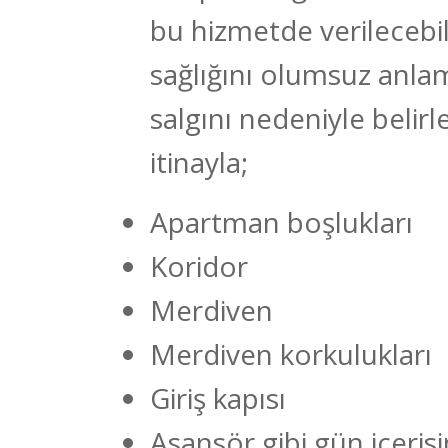
bu hizmetde verilecebi
sağlığını olumsuz anla
salgını nedeniyle belir
itinayla;
Apartman boşlukları
Koridor
Merdiven
Merdiven korkulukları
Giriş kapısı
Asansör gibi gün içerisi