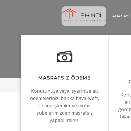
İçeriğe
geç
ANASAYF
MASRAFSIZ ÖDEME
Konutunuza veya işyerinize ait
Konu
ödemelerinizi banka havale/eft,
ai
online işlemler ve mobil
göreb
şubelerimizden masrafsız
bilan
yapabilirsiniz.