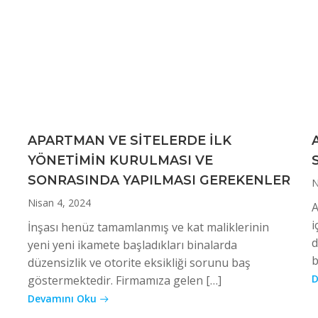
APARTMAN VE SİTELERDE İLK
YÖNETİMİN KURULMASI VE
SONRASINDA YAPILMASI GEREKENLER
N
Nisan 4, 2024
A
i
İnşası henüz tamamlanmış ve kat maliklerinin
d
yeni yeni ikamete başladıkları binalarda
b
düzensizlik ve otorite eksikliği sorunu baş
D
göstermektedir. Firmamıza gelen […]
Devamını Oku