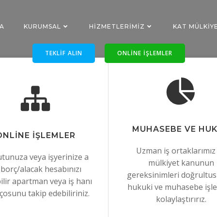
A
KURUMSAL
HIZMETLERIMIZ
KAT MÜLKIY
TEKLIF ALIN
ONLINE IŞLEMLER
Posts in aidat
MUHASEBE VE HU
ONLINE IŞLEMLER
Uzman iş ortaklarımız 
tunuza veya işyerinize a
mülkiyet kanunun
t borç/alacak hesabınızı
gereksinimleri doğrultu
ilir apartman veya iş hanı
hukuki ve muhasebe işler
çosunu takip edebiliriniz.
kolaylaştırırız.