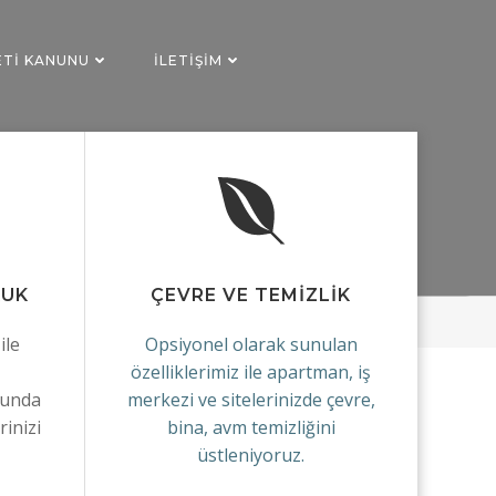
ETI KANUNU
İLETIŞIM
KUK
ÇEVRE VE TEMİZLİK
ile
Opsiyonel olarak sunulan
özelliklerimiz ile apartman, iş
sunda
merkezi ve sitelerinizde çevre,
inizi
bina, avm temizliğini
üstleniyoruz.