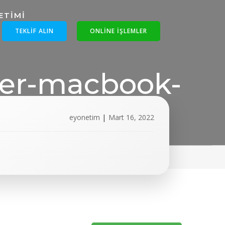
TEKLIF ALIN
ONLINE IŞLEMLER
ter-macbook-
com.jpg
eyonetim
|
Mart 16, 2022