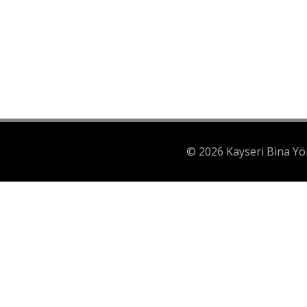
Fiyat teklifi için s
© 2026 Kayseri Bina Yö