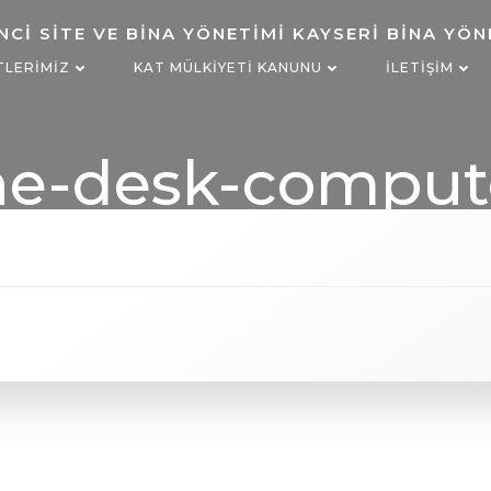
TLERIMIZ
KAT MÜLKIYETI KANUNU
İLETIŞIM
ne-desk-compu
1268027-pxhere-