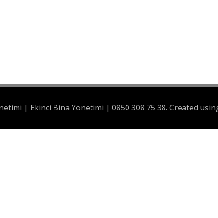
izi arayalım…
netimi | Ekinci Bina Yönetimi | 0850 308 75 38. Created us