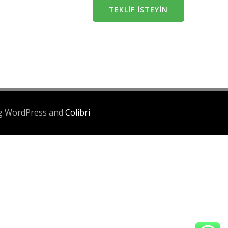
TEKLIF İSTEYIN
ing WordPress and
Colibri