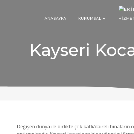
İçeriğe
geç
ANASAYFA
KURUMSAL
HIZME
Kayseri Koca
Değişen dünya ile birlikte çok katlı/daireli binaları