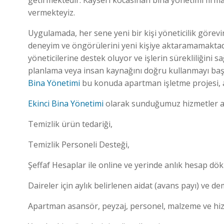
getirmektedir. Kayseri kocasinan bina yönetimi firm
vermekteyiz.
Uygulamada, her sene yeni bir kişi yöneticilik görevi
deneyim ve öngörülerini yeni kişiye aktaramamaktad
yöneticilerine destek oluyor ve işlerin sürekliliğini
planlama veya insan kaynağını doğru kullanmayı ba
Bina Yönetimi
bu konuda apartman işletme projesi, a
Ekinci Bina Yönetimi
olarak sunduğumuz hizmetler a
Temizlik ürün tedariği,
Temizlik Personeli Desteği,
Şeffaf Hesaplar ile online ve yerinde anlık hesap dök
Daireler için aylık belirlenen aidat (avans payı) ve 
Apartman asansör, peyzaj, personel, malzeme ve hizm