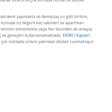
larak sizlere birçok konuda hizmet ve destek
ali devir yapmakta ve demişbaş v.s gibi birikim,
konuda siz değerli kat sakinleri ve apartman
yönetimini bilmemekte veya her ikisinden de anlayıp
 ve gereçleri kullanamamaktadır.
EKİNCİ Kayseri
 çok noktada sizlere yakından destek sunmaktayız.