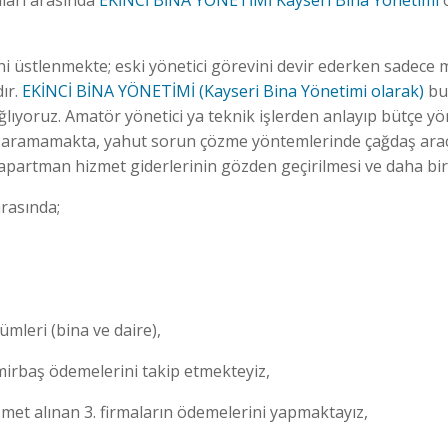
aları arasında
EKİNCİ BİNA YÖNETİMİ
Kayseri Bina Yönetimi
o
ni üstlenmekte; eski yönetici görevini devir ederken sadece m
ır.
EKİNCİ BİNA YÖNETİMİ (Kayseri Bina Yönetimi olarak)
bu 
 sağlıyoruz. Amatör yönetici ya teknik işlerden anlayıp bütçe 
şaramamakta, yahut sorun çözme yöntemlerinde çağdaş araç
partman hizmet giderlerinin gözden geçirilmesi ve daha bir
rasında;
ümleri (bina ve daire),
demirbaş ödemelerini takip etmekteyiz,
et alınan 3. firmaların ödemelerini yapmaktayız,