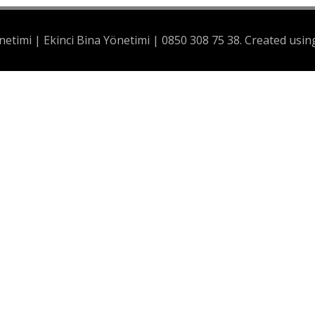
netimi | Ekinci Bina Yönetimi | 0850 308 75 38. Created us