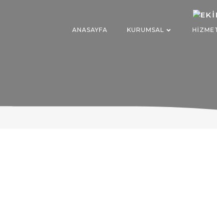
İçeriğe
geç
ANASAYFA
KURUMSAL
HIZME