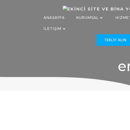
İçeriğe
geç
ANASAYFA
KURUMSAL
HIZME
İLETIŞIM
TEKLIF ALIN
e