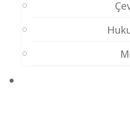
Çev
Huku
Mo
KAT MÜ