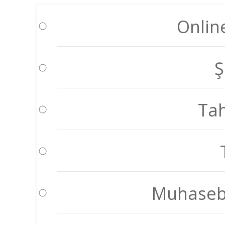
Onlin
Ş
Tah
Muhasebe