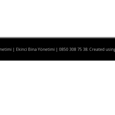
netimi | Ekinci Bina Yönetimi | 0850 308 75 38. Created us