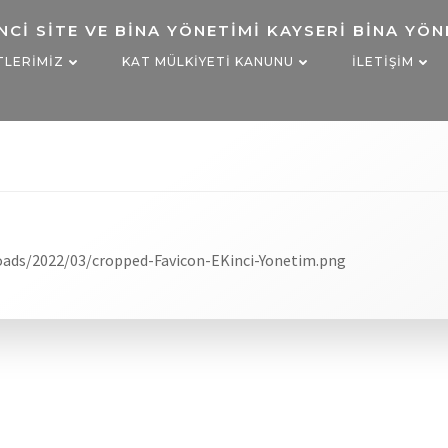
TLERIMIZ
KAT MÜLKIYETI KANUNU
İLETIŞIM
avicon-EKinci-Y
oads/2022/03/cropped-Favicon-EKinci-Yonetim.png
izi arayalım…