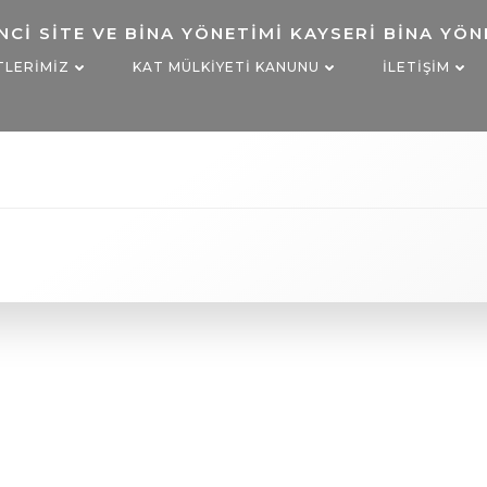
TLERIMIZ
KAT MÜLKIYETI KANUNU
İLETIŞIM
ve-site-yonetimi
izi arayalım…