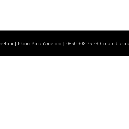
netimi | Ekinci Bina Yönetimi | 0850 308 75 38. Created us