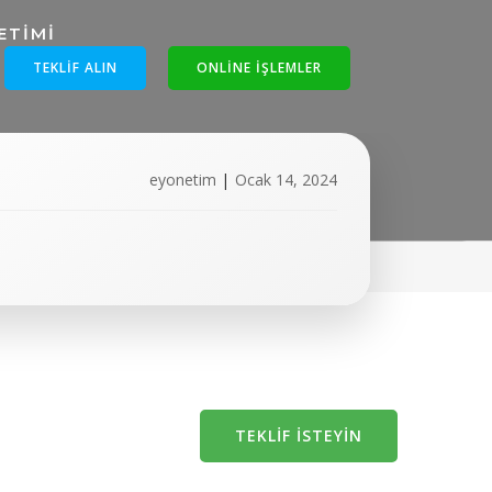
TEKLIF ALIN
ONLINE IŞLEMLER
-firmalari
eyonetim
|
Ocak 14, 2024
TEKLIF İSTEYIN