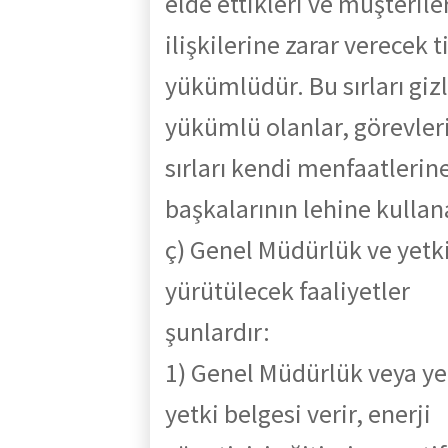
elde ettikleri ve müşteriler
ilişkilerine zarar verecek t
yükümlüdür. Bu sırları giz
yükümlü
olanlar,
görevler
sırları
ken
di
menfaatlerin
başkalarının lehine kulla
ç)
Genel
Müdürlük
ve
yetk
yürütülecek
faaliyetler
şunlardır:
1) Genel Müdürlük veya yet
yetki belgesi verir, enerji