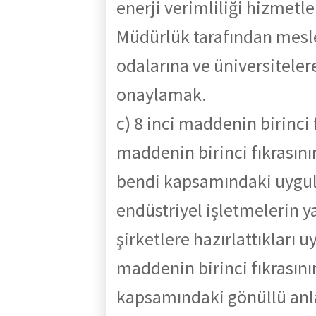
enerji
verimliliği
hizmetle
Müdürlük
tarafından
mesl
odalarına ve üniversitelere
onaylamak.
c) 8 inci maddenin birin
ci
maddenin birinci fıkrasını
bendi kapsamındaki uygu
endüstriyel işletmelerin ya
şirketlere
hazırlattıkları
u
maddenin
birinci
fıkrasını
k
apsamındaki gönüllü an