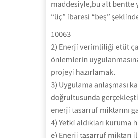
maddesiyle,bu alt bentte 
“üç” ibaresi “beş” şeklinde
10063
2) Enerji verimliliği etüt ç
önlemlerin uygulanmasına
projeyi hazırlamak.
3) Uygulama anlaşması kap
doğrultusunda gerçekleşt
enerji tasarruf miktarını 
4) Yetki aldıkları kuruma he
e) Enerji tasarruf miktarı i