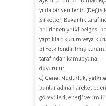
aykırı bir durum olmadıkç
yılda
bir
yenilenir.
(Değişi
Şirketler,
Bakanlık
tarafın
belirlenen yetki belgesi b
yaptıkları kurum veya kur
b)
Yetkilendirilmiş
kuruml
tarafından
kamuoyuna
duyurulur.
c) Genel Müdürlük, yetkile
bunlar adına hareket ede
görevlileri, enerji verimlili