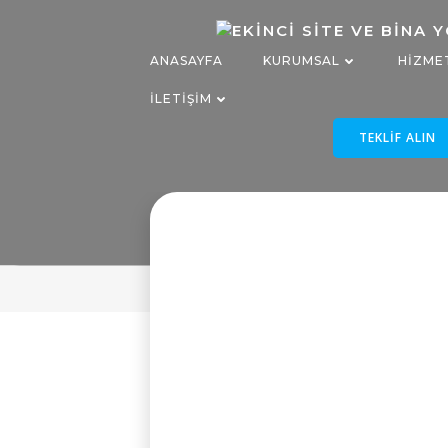
İçeriğe
geç
ANASAYFA
KURUMSAL
HIZME
İLETIŞIM
TEKLIF ALIN
Enerji Ver